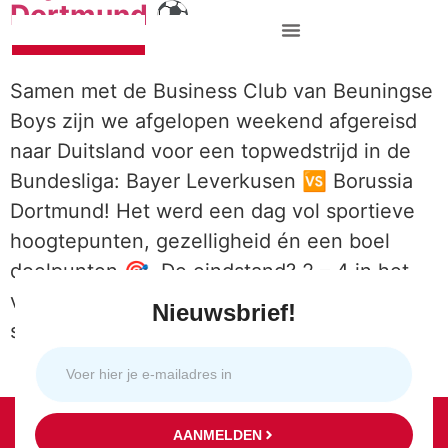
Dortmund ⚽️
Samen met de Business Club van Beuningse
Boys zijn we afgelopen weekend afgereisd
naar Duitsland voor een topwedstrijd in de
Bundesliga: Bayer Leverkusen 🆚 Borussia
Dortmund! Het werd een dag vol sportieve
hoogtepunten, gezelligheid én een boel
doelpunten 🎯. De eindstand? 2 – 4 in het
voordeel van Dortmund. De sfeer in het
Nieuwsbrief!
stadion zat […]
AANMELDEN